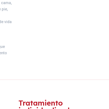
a cama,
 pie,
de vida
que
ento
Tratamiento