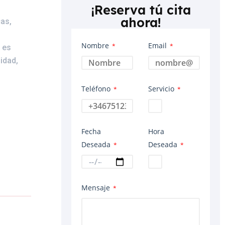
¡Reserva tú cita
ahora!
as,
Nombre
Email
*
*
o es
idad,
s
Teléfono
Servicio
*
*
Fecha
Hora
Deseada
Deseada
*
*
Mensaje
*