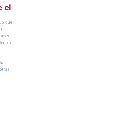
 el
nuo que
al
uro y
dentro
lor
otras