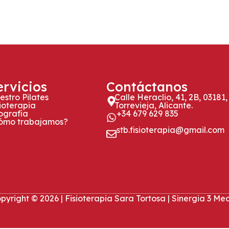
ervicios
Contáctanos
estro Pilates
Calle Heraclio, 41, 2B, 03181,
sioterapia
Torrevieja, Alicante.
ografía
+34 679 629 835
ómo trabajamos?
stb.fisioterapia@gmail.com
pyright © 2026 | Fisioterapia Sara Tortosa | Sinergia 3 Me