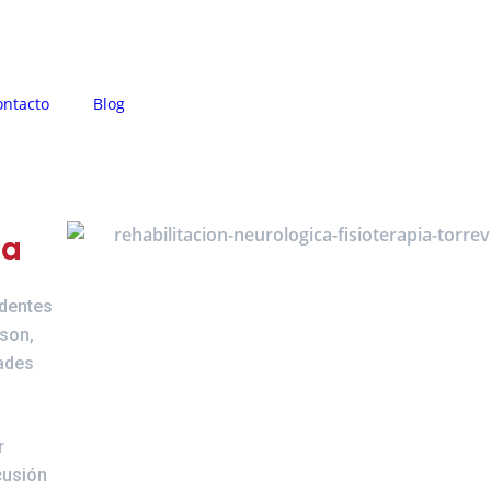
ontacto
Blog
ca
dentes
son,
dades
r
cusión