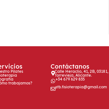
ervicios
Contáctanos
estro Pilates
Calle Heraclio, 41, 2B, 03181,
sioterapia
Torrevieja, Alicante.
ografía
+34 679 629 835
ómo trabajamos?
stb.fisioterapia@gmail.com