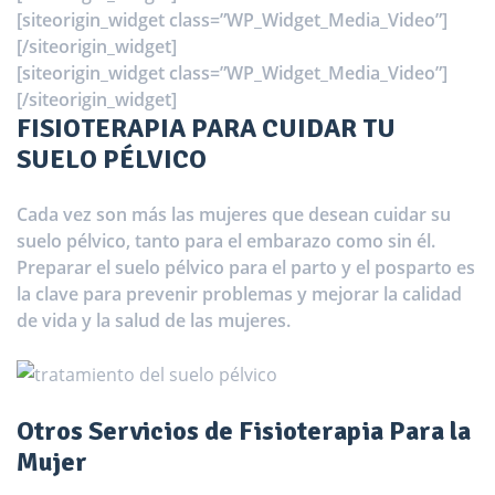
[siteorigin_widget class=”WP_Widget_Media_Video”]
[/siteorigin_widget]
[siteorigin_widget class=”WP_Widget_Media_Video”]
[/siteorigin_widget]
FISIOTERAPIA PARA CUIDAR TU
SUELO PÉLVICO
Cada vez son más las mujeres que desean cuidar su
suelo pélvico, tanto para el embarazo como sin él.
Preparar el suelo pélvico para el parto y el posparto es
la clave para prevenir problemas y mejorar la calidad
de vida y la salud de las mujeres.
Otros Servicios de Fisioterapia Para la
Mujer