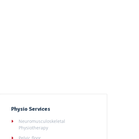
Physio Services
Neuromusculoskeletal
Physiotherapy
Pelvic floor