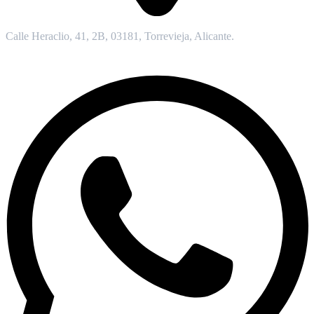
Calle Heraclio, 41, 2B, 03181, Torrevieja, Alicante.