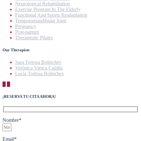
Neurological Rehabilitation
Exercise Program In The Elderly
Functional And Sports Readaptation
Temporomandibular Joint
Pregnancy
Post-partum
Therapeutic Pilates
Our Therapists
Sara Tortosa Bolinches
Verónica Viesca Capilla
Lucía Tortosa Bolinches
¡RESERVA TU CITA AHORA!
Nombre
*
Email
*