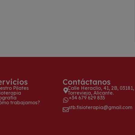
ervicios
Contáctanos
estro Pilates
Calle Heraclio, 41, 2B, 03181,
sioterapia
Torrevieja, Alicante.
ografía
+34 679 629 835
ómo trabajamos?
stb.fisioterapia@gmail.com