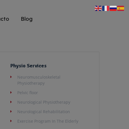
acto
Blog
Physio Services
Neuromusculoskeletal
Physiotherapy
Pelvic floor
Neurological Physiotherapy
Neurological Rehabilitation
Exercise Program In The Elderly