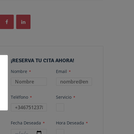
¡RESERVA TU CITA AHORA!
Nombre
Email
*
*
Teléfono
Servicio
*
*
Fecha Deseada
Hora Deseada
*
*