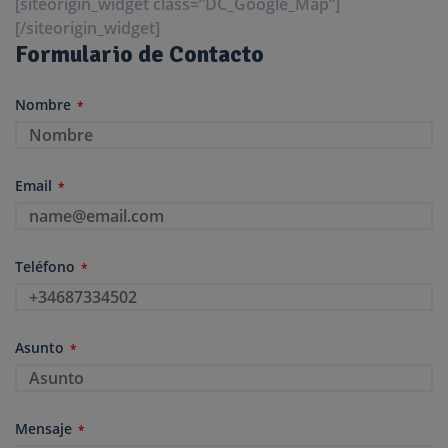
[siteorigin_widget class=”DC_Google_Map”]
[/siteorigin_widget]
Formulario de Contacto
Nombre
*
Email
*
Teléfono
*
Asunto
*
Mensaje
*