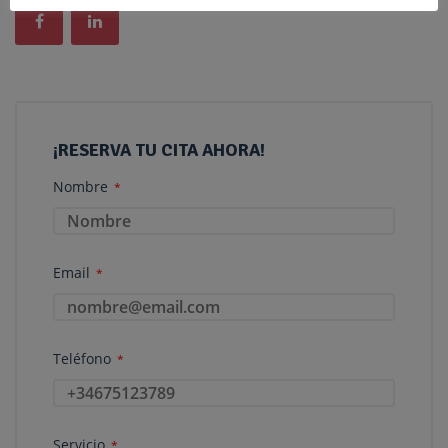
¡RESERVA TU CITA AHORA!
Nombre
*
Email
*
Teléfono
*
Servicio
*