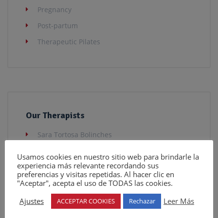
Pregnancy
Post-partum
Therapeutic Pilates
Our Therapists
Sara Tortosa Bolinches
Verónica Viesca Capilla
Usamos cookies en nuestro sitio web para brindarle la
experiencia más relevante recordando sus
Lucía Tortosa Bolinches
preferencias y visitas repetidas. Al hacer clic en
"Aceptar", acepta el uso de TODAS las cookies.
Ajustes
Leer Más
ACCEPTAR COOKIES
Rechazar