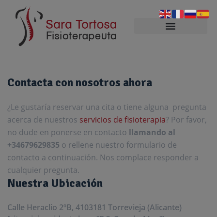
Contacta con nosotros ahora
¿Le gustaría reservar una cita o tiene alguna pregunta
acerca de nuestros
servicios de fisioterapia
? Por favor,
no dude en ponerse en contacto
llamando al
+34679629835
o rellene nuestro formulario de
contacto a continuación. Nos complace responder a
cualquier pregunta.
Nuestra Ubicación
Calle Heraclio 2ºB, 41
03181 Torrevieja (
Alicante)