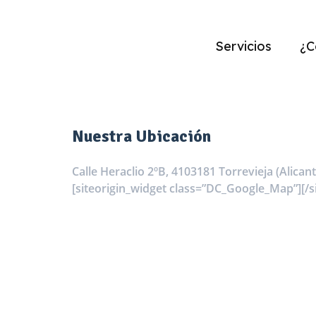
Servicios
¿C
Nuestra Ubicación
Calle Heraclio 2ºB, 41
03181 Torrevieja (
Alicant
[siteorigin_widget class=”DC_Google_Map”]
[/