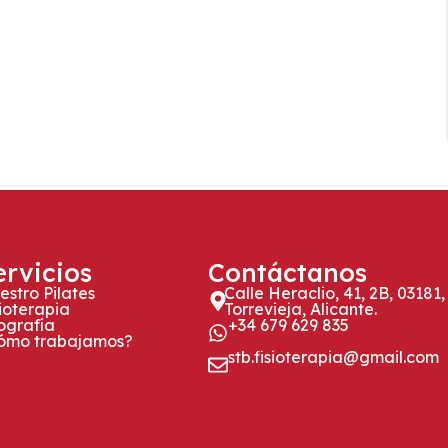
ervicios
Contáctanos
estro Pilates
Calle Heraclio, 41, 2B, 03181,
sioterapia
Torrevieja, Alicante.
ografía
+34 679 629 835
ómo trabajamos?
stb.fisioterapia@gmail.com