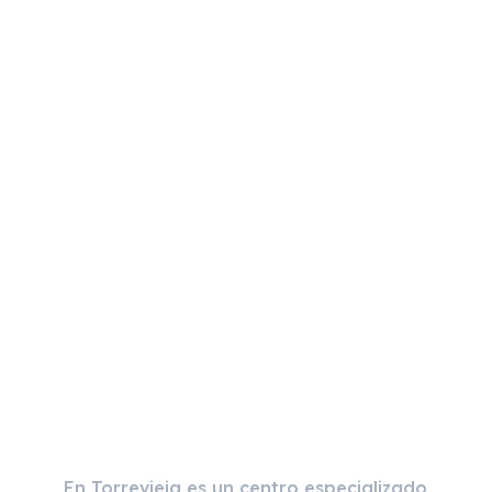
Clínica de Fisioterapia
Sara Tortosa
En Torrevieja es un centro especializado